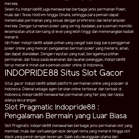
mereka.
Selain itu, Indopride88 juga menawarkan berbagai jenis permainan Poker,
mulai dari Texas Hold'em hingga Omaha, sehingga para pemain dapat
menemukan permainan yang sesuai dengan preferensi dan keterampilan
mereka. Dengan turnamen poker yang sering diadakan, para pemain memiliki
kesempatan untuk bersaing di level yang lebih tinggi dan memenangkan hadiah
menarik.
Idn Poker Indopride88 adalah pilihan yang sangat baik bagi para penggemar
poker online yang mencari pengalaman bermain poker yang menarik, aman,
dan dapat diandalkan. Dengan reputasi yang kuat, beragamnya pilihan
permainan, dan fokus pada keamanan dan layanan pelanggan, Indopride88
terus menarik minat para pemain poker online di Indonesia.
INDOPRIDE88 Situs Slot Gacor
Situs gacor Indopride88 adalah platform permainan online yang populer di
Indonesia. Dikenal sebagai agen taruhan online terbesar dan terbaik di
Indonesia, Indopride88 menawarkan permainan yang fair play dan tanpa
adanya kecurangan.
Slot Pragmatic Indopride88 :
Pengalaman Bermain yang Luar Biasa
Slot Pragmatic Indopride88 menawarkan berbagai jenis permainan slot yang
memikat, mulai dari petualangan epik dengan tema yang menarik hingga slot
klasik yang penuh dengan keseruan. Salah satu keunggulan utama dari