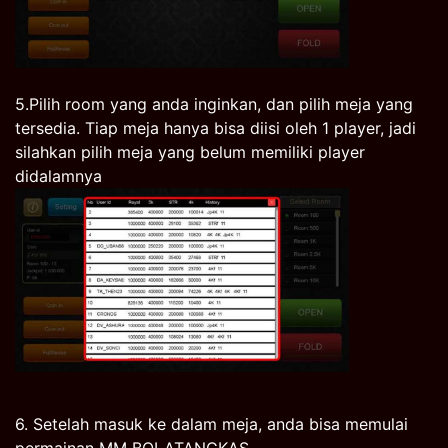
5.Pilih room yang anda inginkan, dan pilih meja yang
tersedia. Tiap meja hanya bisa diisi oleh 1 player, jadi
silahkan pilih meja yang belum memiliki player
didalamnya
6. Setelah masuk ke dalam meja, anda bisa memulai
permainan MM BOLATANGKAS