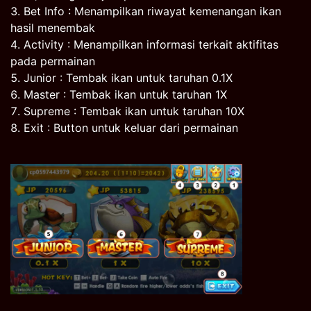
Bet Info : Menampilkan riwayat kemenangan ikan
hasil menembak
Activity : Menampilkan informasi terkait aktifitas
pada permainan
Junior : Tembak ikan untuk taruhan 0.1X
Master : Tembak ikan untuk taruhan 1X
Supreme : Tembak ikan untuk taruhan 10X
Exit : Button untuk keluar dari permainan