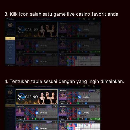
3. Klik icon salah satu game live casino favorit anda
4. Tentukan table sesuai dengan yang ingin dimainkan.